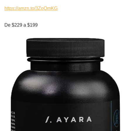
https://amzn.to/3ZoQmKG
De $229 a $199