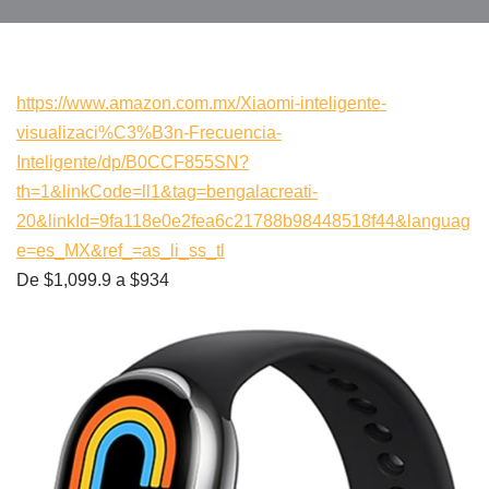
https://www.amazon.com.mx/Xiaomi-inteligente-
visualizaci%C3%B3n-Frecuencia-
Inteligente/dp/B0CCF855SN?
th=1&linkCode=ll1&tag=bengalacreati-
20&linkId=9fa118e0e2fea6c21788b98448518f44&languag
e=es_MX&ref_=as_li_ss_tl
De $1,099.9 a $934