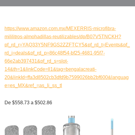
https://www.amazon.com.mx/MEXERRIS-microfibra-
mililitros-almohadillas-reutilizables/dp/B07V5TNCKH?
pf_rd_r=YAQ33Y5NF9GS2ZZFTCY5&pf_rd_t=Events&pf_
rd_i=deals&pf_rd_p=86c48f54-bf25-4681-95f7-
66e2ab397431&pf_rd_s=slot-
14&th=1&linkCode=ll1&tag=bengalacreati-
20&linkId=ffa3d8502cb3dfd9b7599026bb2bf600&languag
e=es_MX&ref_=as_li_ss_tl
De $558.73 a $502.86