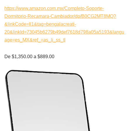
https://www.amazon.com.mx/Completo-Soporte-
Dormitorio-Recamara-Cambiador/dp/B0CG2MT8MQ?
&linkCode=ll1&tag=bengalacreati-
20&linkId=73045b6279b49def7618d798a05a5193&langu
age=es_MX&ref_=as_li_ss_tl
De $1,350.00 a $889.00