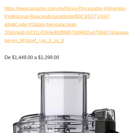
https://www.amazon.com.mx/Ninja-Procesador-Alimentos-
Profesional-Reacondicionado/dp/B0C9SDTVXH?
&linkCode=ll1&tag=bengalacreati-
20&linkId=9231c4564e992f88671b9902a4708d27&langua
ge=es_MX&ref_=as_li_ss_tl
De $1,449.00 a $1,299.00