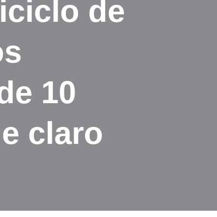
iciclo de
os
de 10
e claro