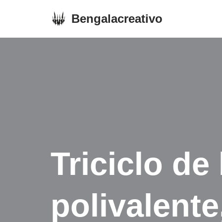
Bengalacreativo
Saltar
al
contenido
Triciclo de
polivalente