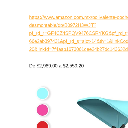
https://www.amazon.com.mx/polivalente-cochec
desmontable/dp/B0972H3WJT?
pf_rd_r=GF4CZ4SPQV9476CSRYKG&pf_rd_t=Ev
66e2ab397431&pf_rd_s=slot-14&th=1&linkCode
20&linkId=7f4aab1673061cee24b27dc143632d
De $2,989.00 a $2,559.20