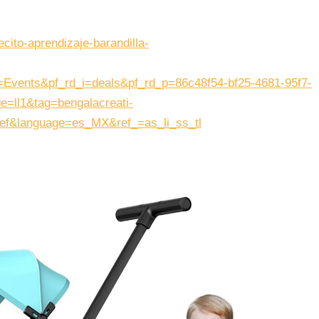
ito-aprendizaje-barandilla-
ents&pf_rd_i=deals&pf_rd_p=86c48f54-bf25-4681-95f7-
=ll1&tag=bengalacreati-
ef&language=es_MX&ref_=as_li_ss_tl