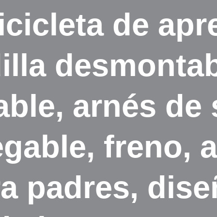
icicleta de apr
illa desmontab
able, arnés de
gable, freno, 
a padres, dise