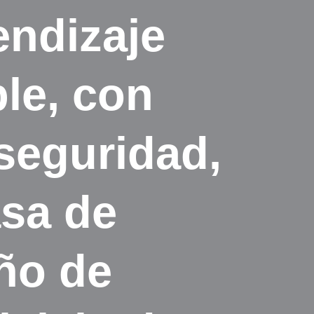
endizaje
le, con
 seguridad,
asa de
ño de