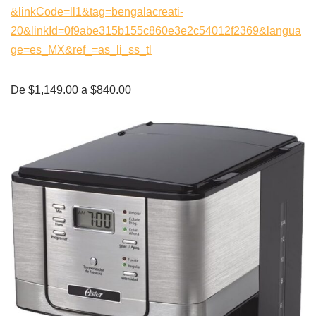
&linkCode=ll1&tag=bengalacreati-
20&linkId=0f9abe315b155c860e3e2c54012f2369&langua
ge=es_MX&ref_=as_li_ss_tl
De $1,149.00 a $840.00