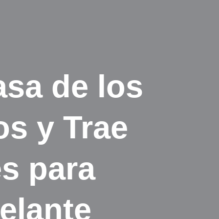
sa de los
os y Trae
s para
elante