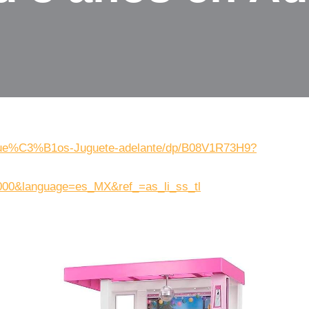
-Sue%C3%B1os-Juguete-adelante/dp/B08V1R73H9?
00&language=es_MX&ref_=as_li_ss_tl