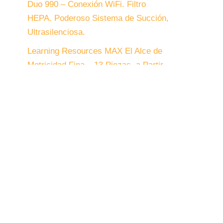
Duo 990 – Conexión WiFi. Filtro
HEPA. Poderoso Sistema de Succión,
Ultrasilenciosa.
Learning Resources MAX El Alce de
Motricidad Fina – 13 Piezas, a Partir
de 2 años, Juguetes de para Niños,
Juguetes de Motricidad Fina, Animales
de Juguete, Alce de Juguete
Comentarios
recientes
No hay comentarios que mostrar.