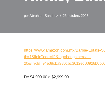
por
Abraham Sanchez
25 octubre, 2023
https://www.amazon.com.mx/Barbie-Estate
th=1&linkCode=ll1&tag=bengalacreati-
20&linkId=94e38cba936cbc3612ec00928b0b00
De $4,999.00 a $2,999.00