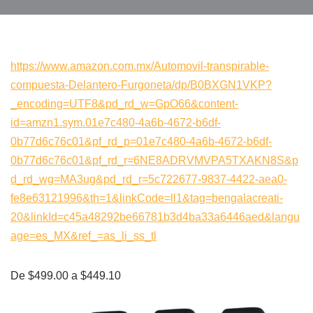
https://www.amazon.com.mx/Automovil-transpirable-
compuesta-Delantero-Furgoneta/dp/B0BXGN1VKP?
_encoding=UTF8&pd_rd_w=GpO66&content-
id=amzn1.sym.01e7c480-4a6b-4672-b6df-
0b77d6c76c01&pf_rd_p=01e7c480-4a6b-4672-b6df-
0b77d6c76c01&pf_rd_r=6NE8ADRVMVPA5TXAKN8S&p
d_rd_wg=MA3ug&pd_rd_r=5c722677-9837-4422-aea0-
fe8e63121996&th=1&linkCode=ll1&tag=bengalacreati-
20&linkId=c45a48292be66781b3d4ba33a6446aed&langu
age=es_MX&ref_=as_li_ss_tl
De $499.00 a $449.10