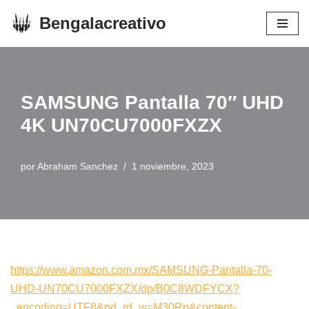
Bengalacreativo
Saltar
al
contenido
SAMSUNG Pantalla 70″ UHD
4K UN70CU7000FXZX
por
Abraham Sanchez
1 noviembre, 2023
https://www.amazon.com.mx/SAMSUNG-Pantalla-70-
UHD-UN70CU7000FXZX/dp/B0C8WDFYCX?
_encoding=UTF8&pd_rd_w=M30Rp&content-