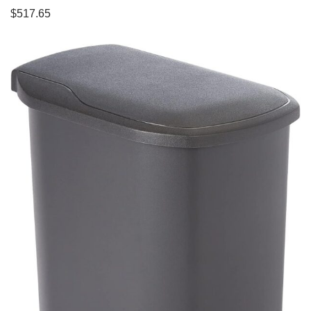
$517.65