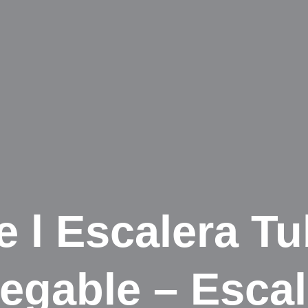
 l Escalera Tu
legable – Escal