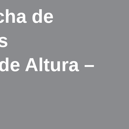
cha de
s
de Altura –