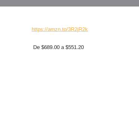
https://amzn.to/3R2jR2k
De $689.00 a $551.20