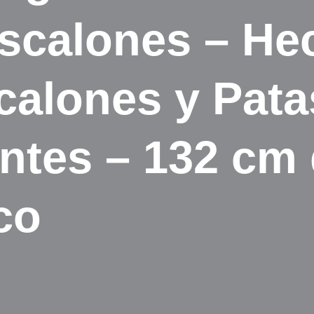
 Escalones – He
calones y Pata
ntes – 132 cm 
co