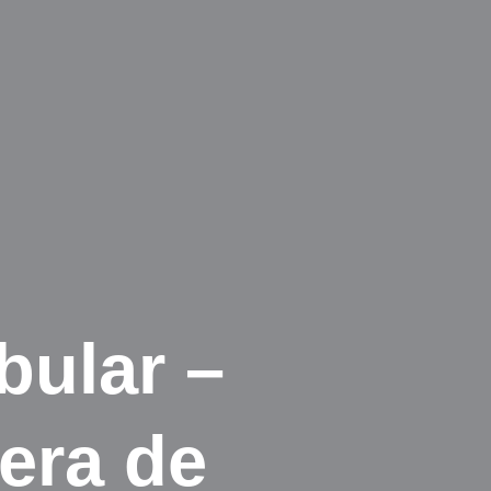
bular –
era de