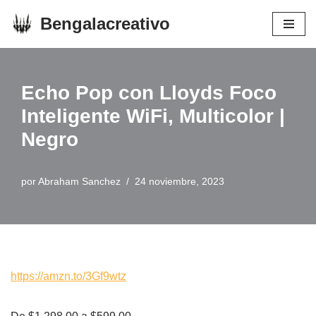
Bengalacreativo
Saltar
al
contenido
Echo Pop con Lloyds Foco
Inteligente WiFi, Multicolor |
Negro
por
Abraham Sanchez
24 noviembre, 2023
https://amzn.to/3Gf9wtz