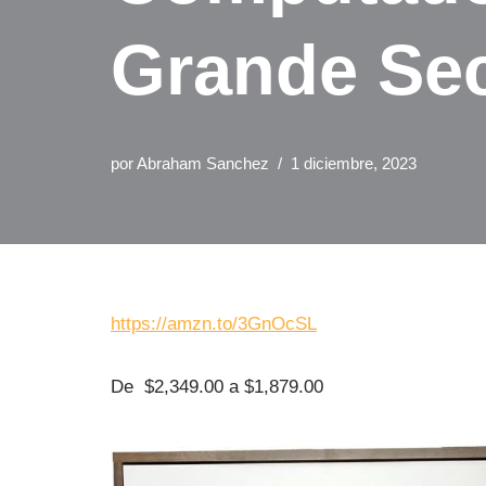
Grande Sec
por
Abraham Sanchez
1 diciembre, 2023
https://amzn.to/3GnOcSL
De $2,349.00 a $1,879.00