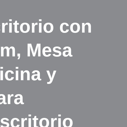
itorio con
cm, Mesa
icina y
ara
critorio