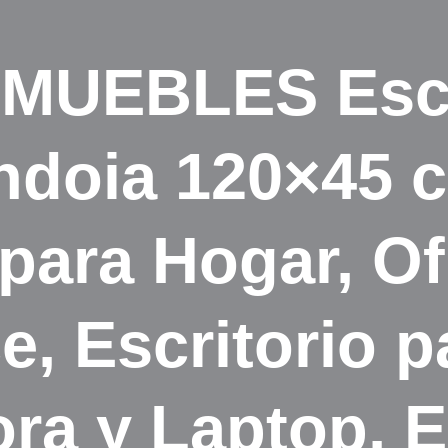
MUEBLES Escr
ndoia 120×45 
para Hogar, Of
, Escritorio p
a y Laptop, Es