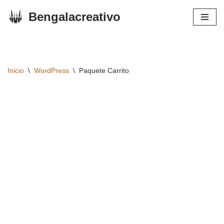
Bengalacreativo
Saltar
al
contenido
Inicio
\
WordPress
\
Paquete Carrito